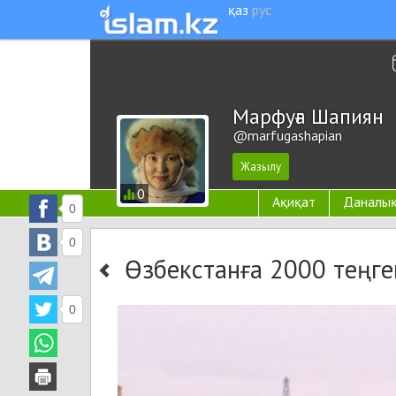
қаз
рус
Марфуға Шапиян
@marfugashapian
0
Ақиқат
Даналы
0
0
Өзбекстанға 2000 теңге
0