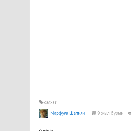
саяхат
Марфуға Шапиян
9 жыл бұрын