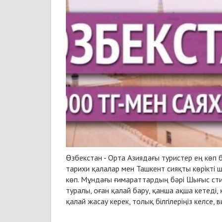
Өзбекстан - Орта Азиядағы туристер ең көп б
тарихи қалалар мен Ташкент сияқты көрікті 
көп. Мұндағы ғимараттардың бәрі Шығыс стил
туралы, оған қалай бару, қанша ақша кетеді, 
қалай жасау керек, толық білгілеріңіз келсе