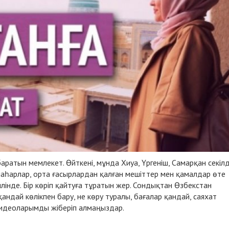
аратын мемлекет. Өйткені, мұнда Хиуа, Үргеніш, Самарқан секілд
шаһарлар, орта ғасырлардан қалған мешіттер мен қамалдар өте
інде. Бір көріп қайтуға тұратын жер. Сондықтан Өзбекстан
қандай көлікпен бару, не көру туралы, бағалар қандай, саяхат
, видеоларымды жіберіп алмаңыздар.