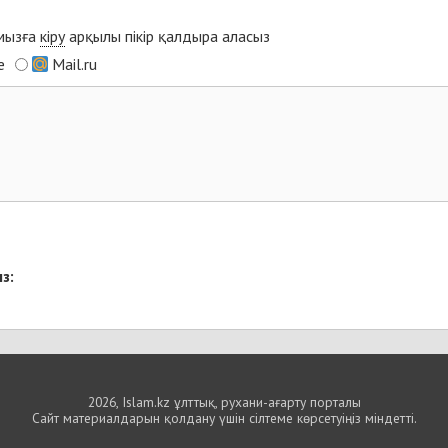
ымызға
кіру
арқылы пікір қалдыра аласыз
e
Mail.ru
з:
2026, Islam.kz ұлттық, рухани-ағарту порталы
Сайт материалдарын қолдану үшін сілтеме көрсетуіңіз міндетті.