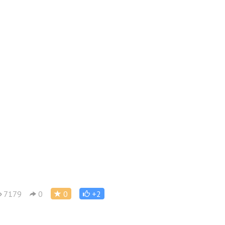
7179
0
0
+2