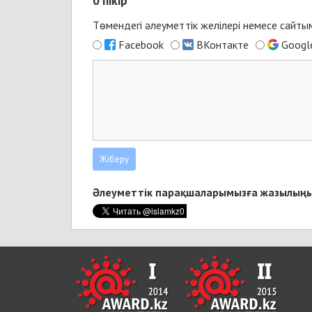
0
пікір
Төмендегі әлеуметтік желілері немесе сайт
Facebook
ВКонтакте
Googl
Әлеуметтік парақшаларымызға жазылыңы