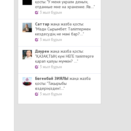
қосты: "У меня украли деньги,
отданные мне на хранение. Яв..."
3 жыл бұрын
Cаттар
жаңа жазба қосты:
"Мәди Сырымбет: Тәліптермен
кездесудің не мәні бар?..."
3 жыл бұрын
Дәурен
жаңа жазба қосты:
"ҚАЗАҚТЫҢ күні НЕГЕ тәліптерге
қарап қалуы мүмкін? ..."
3 жыл бұрын
Бөгенбай ЗИЯЛЫ
жаңа жазба
қосты: "Тақырыбы
өздеріңізден!..."
3 жыл бұрын