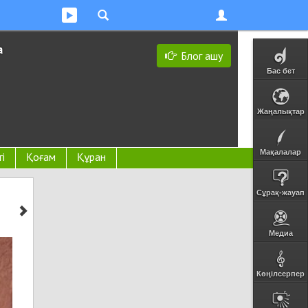
а
Блог ашу
Бас бет
Жаңалықтар
Мақалалар
гі
Қоғам
Құран
Сұрақ-жауап
Медиа
Көңілсерпер