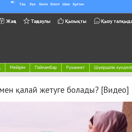
Таң
Күн
Бесін
Екінті
Шам
Құптан
Жаңа
Таңдаулы
Қызықты
Қызу талқыд
қ
Мейірім
Пайғамбар
Руханият
Шүкіршілік күнделі
мен қалай жетуге болады? [Видео]