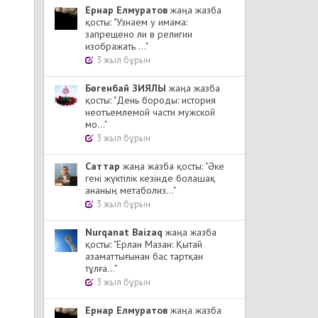
Ернар Елмуратов
жаңа жазба
қосты: "Узнаем у имама:
запрещено ли в религии
изображать ..."
3 жыл бұрын
Бөгенбай ЗИЯЛЫ
жаңа жазба
қосты: "День бороды: история
неотъемлемой части мужской
мо..."
3 жыл бұрын
Cаттар
жаңа жазба қосты: "Әке
гені жүктілік кезінде болашақ
ананың метаболиз..."
3 жыл бұрын
Nurqanat Baizaq
жаңа жазба
қосты: "Ерлан Мазан: Қытай
азаматтығынан бас тартқан
тұлға..."
3 жыл бұрын
Ернар Елмуратов
жаңа жазба