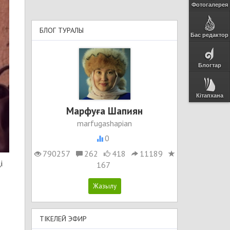
Фотогалерея
БЛОГ ТУРАЛЫ
Бас редактор
Блогтар
Кітапхана
Марфуға Шапиян
marfugashapian
0
790257
262
418
11189
і
167
ТІКЕЛЕЙ ЭФИР